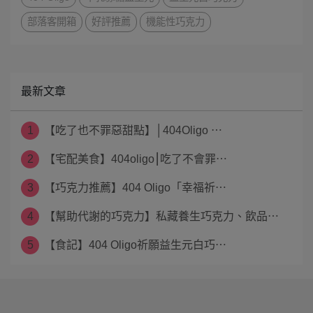
部落客開箱
好評推薦
機能性巧克力
最新文章
1
【吃了也不罪惡甜點】│404Oligo ⋯
2
【宅配美食】404oligo⎮吃了不會罪⋯
3
【巧克力推薦】404 Oligo「幸福祈⋯
4
【幫助代謝的巧克力】私藏養生巧克力、飲品⋯
5
【食記】404 Oligo祈願益生元白巧⋯