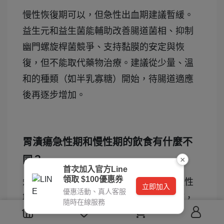
慢性恢復期可以，但急性出血期建議暫緩。
益生元和益生菌能輔助改善腸道菌相、抑制
幽門螺旋桿菌競爭、支持黏膜的安定與恢
復，但不能取代藥物治療。建議從少量、溫
和的種類（如半乳寡糖）開始，待腸道適應
後再逐步增加。
胃潰瘍急性期和慢性期的飲食有什麼不
同？
×
首次加入官方Line
領取 $100優惠券
急性期以流質、清粥為主，讓胃休息；慢性
立即加入
優惠活動、真人客服
期可逐步恢復白飯、軟爛蔬菜、白肉魚等，
隨時在線服務
但仍需避免刺激性食物、不能吃太飽，維持