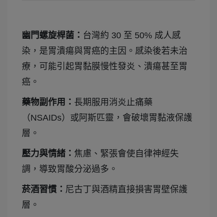
幽門螺旋桿菌：
台灣約 30 至 50% 成人感
染，是胃潰瘍與胃癌的主因。感染後若未治
療，可能引起胃黏膜慢性發炎、潰瘍甚至胃
癌。
藥物副作用：
長期服用消炎止痛藥
（NSAIDs）或阿斯匹靈，會破壞胃黏液保護
層。
壓力與情緒：
焦慮、緊張會使自律神經失
調，導致胃酸分泌過多。
菸酒習慣：
尼古丁與酒精直接損害胃壁保護
層。