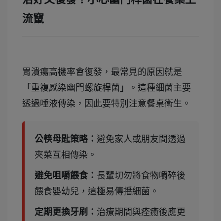
流竄
胃潰瘍高機率會復發，最常見的原因就是
「重複感染幽門螺旋桿菌」。這種細菌主要
透過唾液傳染，因此要特別注意餐桌衛生。
公筷母匙策略：
避免家人或朋友間透過
夾菜互相傳染。
避免咀嚼餵食：
長輩切勿將食物嚼碎後
餵食嬰幼兒，這極易傳播細菌。
定期更換牙刷：
治療期間與痊癒後應更