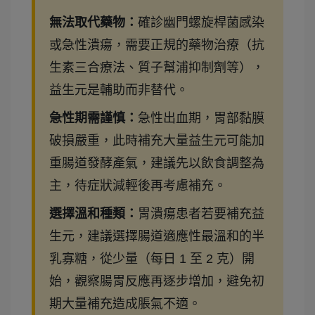
無法取代藥物：
確診幽門螺旋桿菌感染
或急性潰瘍，需要正規的藥物治療（抗
生素三合療法、質子幫浦抑制劑等），
益生元是輔助而非替代。
急性期需謹慎：
急性出血期，胃部黏膜
破損嚴重，此時補充大量益生元可能加
重腸道發酵產氣，建議先以飲食調整為
主，待症狀減輕後再考慮補充。
選擇溫和種類：
胃潰瘍患者若要補充益
生元，建議選擇腸道適應性最溫和的半
乳寡糖，從少量（每日 1 至 2 克）開
始，觀察腸胃反應再逐步增加，避免初
期大量補充造成脹氣不適。