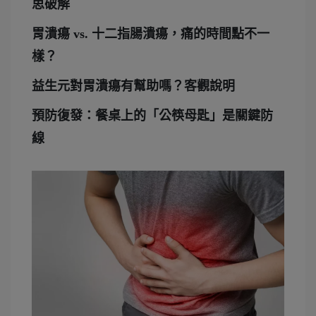
思破解
胃潰瘍 vs. 十二指腸潰瘍，痛的時間點不一
樣？
益生元對胃潰瘍有幫助嗎？客觀說明
預防復發：餐桌上的「公筷母匙」是關鍵防
線