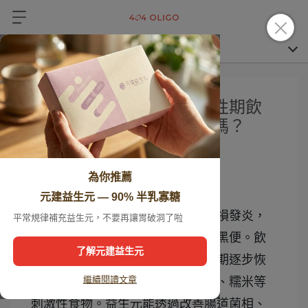
胃潰瘍不能吃什麼？急慢性期飲
食法解析、益生元有幫助嗎？
404oligo 好菌優化師
2025-03-27
為你推薦
最後更新：2026 年 5 月
元建益生元 — 90% 半乳寡糖
胃潰瘍是胃黏膜被胃酸侵蝕導致破損發炎，
平常規律補充益生元，不要再讓胃破洞了啦
主要症狀為飯後上腹悶痛、噁心、黑便。飲
了解元建益生元
食上急性期以流質清粥為主，慢性期逐步恢
繼續閱讀文章
復軟爛食物，避免辣椒、咖啡、酒、糯米等
刺激性食物。益生元能透過改善腸道菌相、