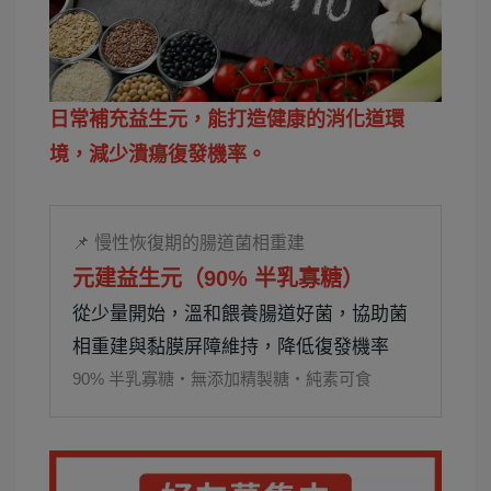
日常補充益生元，能打造健康的消化道環
境，減少潰瘍復發機率。
📌 慢性恢復期的腸道菌相重建
元建益生元（90% 半乳寡糖）
從少量開始，溫和餵養腸道好菌，協助菌
相重建與黏膜屏障維持，降低復發機率
90% 半乳寡糖・無添加精製糖・純素可食