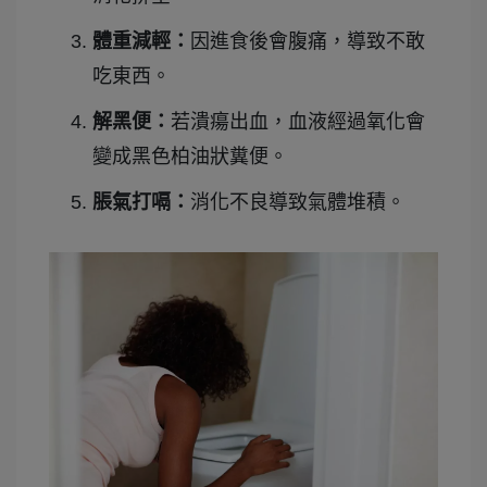
體重減輕：
因進食後會腹痛，導致不敢
吃東西。
解黑便：
若潰瘍出血，血液經過氧化會
變成黑色柏油狀糞便。
脹氣打嗝：
消化不良導致氣體堆積。