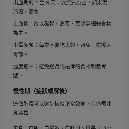
出血期前 2 至 3 天：以流質為主，如米湯、
清湯、溫水。
止血後：改以稀粥、蒸蛋、豆腐等細軟食物
為主。
少量多餐：每次不要吃太飽，避免一次撐大
胃部。
溫度適中：避免過燙或過冷的食物刺激胃
壁。
慢性期（症狀緩解後）
這個階段可以逐步恢復正常飲食，但仍需注
意選擇：
主食：白飯、白稀飯、白吐司、貝果（切小